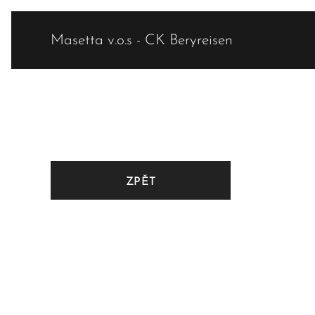
Masetta v.o.s - CK Beryreisen
ZPĚT